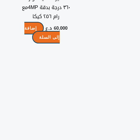
٣٦٠ درجة بدقة 4MPمع
رام ٢٥٦ كيكا
60,000
د.ع
إضافة
إلى السلة