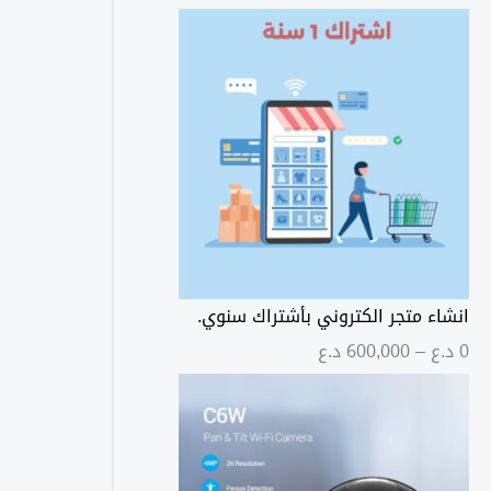
انشاء متجر الكتروني بأشتراك سنوي.
ن
0
د.ع
–
600,000
د.ع
ط
ا
ق
ا