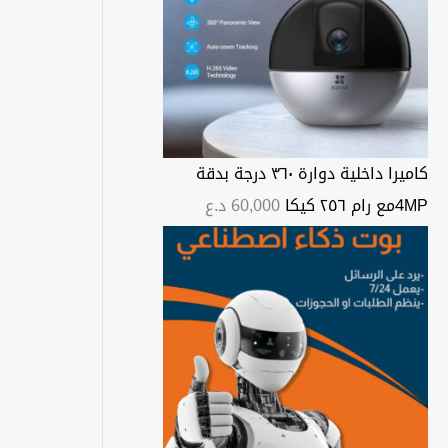
ل
س
ع
ر
:
كاميرا داخلية دوارة ٣٦٠ درجة بدقة
م
4MPمع رام ٢٥٦ كيكا
60,000
د.ع
ن
0
د
.
ع