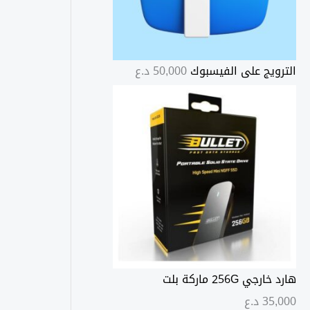
الترويج على الفيسبوك
50,000
د.ع
هارد خارجي 256G ماركة بلت
35,000
د.ع