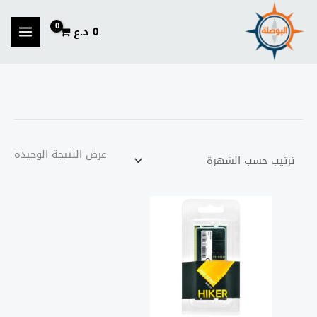
خطي
لى
0
د.ع
لمحتوى
عرض النتيجة الوحيدة