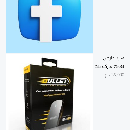
هارد خارجي
256G ماركة بلت
35,000
د.ع