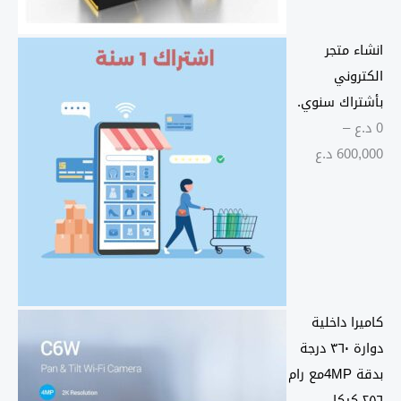
انشاء متجر
الكتروني
بأشتراك سنوي.
0
د.ع
–
ن
600,000
د.ع
ط
ا
ق
ا
ل
س
كاميرا داخلية
ع
دوارة ٣٦٠ درجة
ر
بدقة 4MPمع رام
:
٢٥٦ كيكا