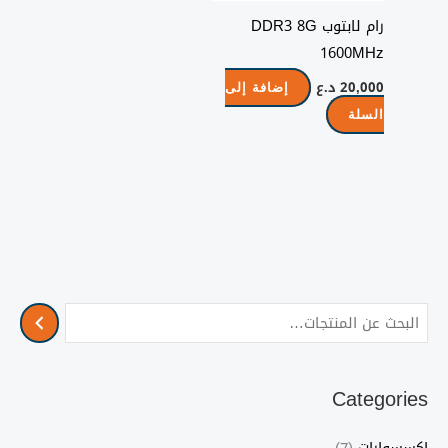
رام لابتوب DDR3 8G
1600MHz
20,000
د.ع
إضافة إلى
السلة
Categories