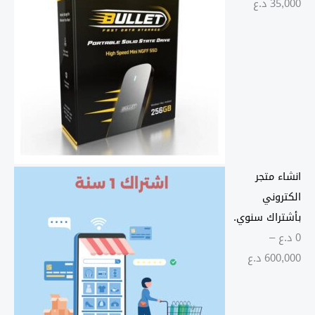
35,000
د.ع
انشاء متجر
الكتروني
بأشتراك سنوي.
0
د.ع
–
ن
600,000
د.ع
ط
ا