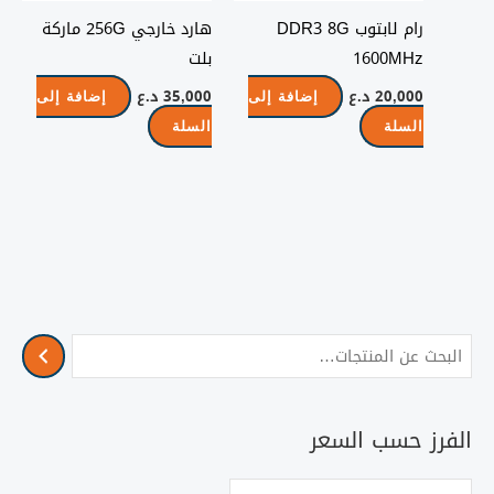
رام لابتوب DDR3 8G
هارد خارجي 256G ماركة
1600MHz
بلت
20,000
د.ع
35,000
د.ع
إضافة إلى
إضافة إلى
السلة
السلة
الفرز حسب السعر
أ
أ