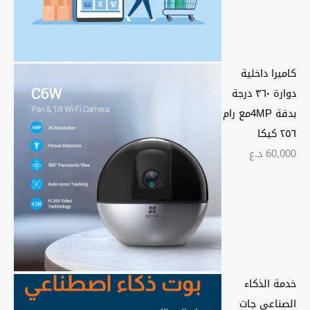
ق
ا
ل
س
كاميرا داخلية
ع
دوارة ٣٦٠ درجة
ر
بدقة 4MPمع رام
:
٢٥٦ كيكا
م
60,000
د.ع
ن
0
د
.
خدمة الذكاء
ع
الصناعي جات