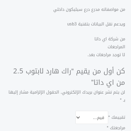
اي
داتا
من مواصفاته مدرع درع سيليكون داخلي
ويدعم نقل البيانات بتقنية usb3
من شركة اي داتا
المراجعات
لا توجد مراجعات بعد.
كن أول من يقيم “راك هارد لابتوب 2.5
من اي داتا”
لن يتم نشر عنوان بريدك الإلكتروني.
الحقول الإلزامية مشار إليها
بـ
*
تقييمك
*
مراجعتك
*