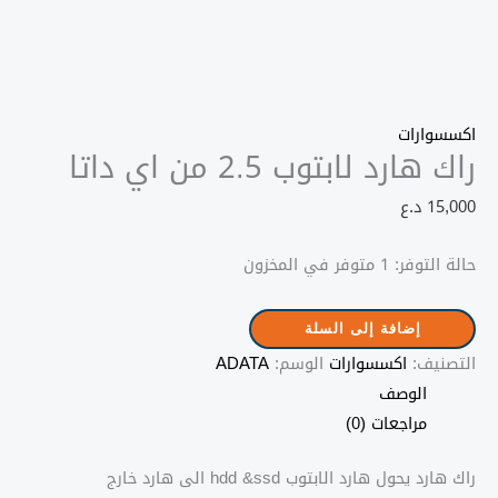
اكسسوارات
راك هارد لابتوب 2.5 من اي داتا
15,000
د.ع
حالة التوفر:
1 متوفر في المخزون
كمية
إضافة إلى السلة
راك
التصنيف:
اكسسوارات
الوسم:
ADATA
هارد
الوصف
لابتوب
مراجعات (0)
2.5
من
راك هارد يحول هارد الابتوب hdd &ssd الى هارد خارج