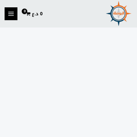
خطي
لى
0
د.ع
لمحتوى