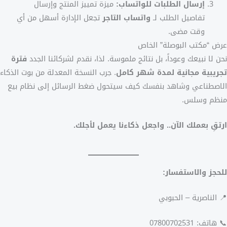
إرسال الطلبات للواتساب:
ميزة تمييز المنتج وإرسال
تفاصيل الطلب لـ
واتساب التاجر
تجعل الإدارة أسهل من أي
وقت مضى.
عرض “مكتب البوصلة” الخاص
نحن لا نبيعك وعوداً، بل نتائج ملموسة. لذا، نقدم لشركائنا الجدد
فترة
تجريبية مجانية لمدة شهر كامل
. جرب النسخة المعدلة من بوت الذكاء
الاصطناعي وشاهد بنفسك كيف سيتحول ضغط الرسائل إلى نظام بيع
منظم وسلس.
ارتقِ بعملك الآن.. واجعل ذكاءنا يعمل لأجلك.
للحجز والاستفسار:
📍 الناصرية – الحبوبي
📞 هاتف: 07800702531