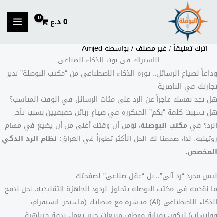
خطي
لى
0
د.ع
لمحتوى
اترك تعليقاً
/
غير مصنف
/ بواسطة
Amjed
الاشتراك في بوت الذكاء الصناعي
وداعاً لضياع الرسائل.. ثورة الذكاء الاصطناعي من “مكتب البوصلة” تدير
تجارتك في الناصرية
هل تجد نفسك عاجزاً عن الرد على مئات الرسائل في الوقت المناسب؟
هل تسببت كلمة “بكم” المتكررة في ضياع زبائن حقيقيين بسبب تأخر
الرد؟ في
مكتب البوصلة
، نؤمن أن وقتك أغلى من أن يضيع في مهام
روتينية. لذا، صممنا لك الحل الأكثر تطوراً في العراق:
نظام الرد الذكي
المخصص.
ليس مجرد “رد آلي”.. بل “عقل صناعي” لصفحتك
ما نقدمه في مكتب البوصلة يتجاوز الردود الجاهزة التقليدية. نحن ندمج
الذكاء الاصطناعي (AI) مباشرة مع منصاتك (ماسنجر، انستقرام،
وواتساب) ليكون بمثابة موظف مبيعات خبير يعمل بدقة متناهية.