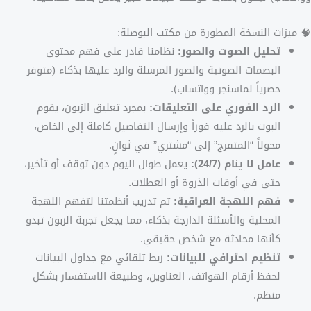
🧠 ميزات النسخة المطورة من مكتب البوصلة:
تحليل الصوت والصور:
نظامنا قادر على فهم محتوى
البصمات الصوتية والصور المرسلة والرد عليها بذكاء (متوفر
حصرياً لماسنجر وواتساب).
الرد الفوري على التعليقات:
بمجرد تعليق الزبون، يقوم
البوت بالرد عليه فوراً وإرسال التفاصيل كاملة إلى الخاص،
محولاً “المتفرج” إلى “مشتري” في ثوانٍ.
عامل لا ينام (24/7):
يعمل طوال اليوم دون توقف أو تأخير،
حتى في أوقات الذروة أو العطلات.
فهم اللهجة العراقية:
تم تدريب أنظمتنا لتفهم اللهجة
المحلية والأسئلة الدارجة بذكاء، مما يجعل تجربة الزبون تبدو
كأنها محادثة مع شخص حقيقي.
تنظيم احترافي للبيانات:
ربط تلقائي مع جداول البيانات
لحفظ أرقام الهواتف، العناوين، وطبيعة الاستفسار بشكل
منظم.