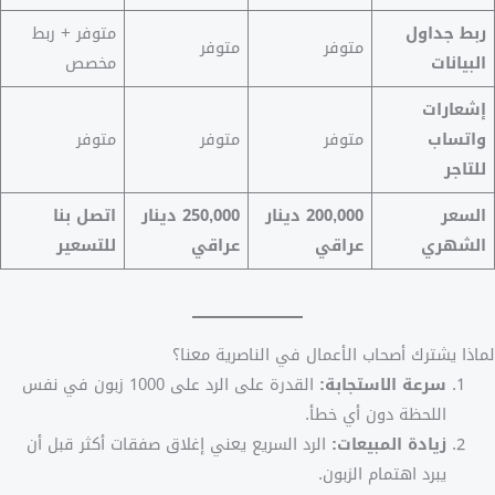
ربط جداول
متوفر + ربط
متوفر
متوفر
البيانات
مخصص
إشعارات
واتساب
متوفر
متوفر
متوفر
للتاجر
السعر
200,000 دينار
250,000 دينار
اتصل بنا
الشهري
عراقي
عراقي
للتسعير
لماذا يشترك أصحاب الأعمال في الناصرية معنا؟
سرعة الاستجابة:
القدرة على الرد على 1000 زبون في نفس
اللحظة دون أي خطأ.
زيادة المبيعات:
الرد السريع يعني إغلاق صفقات أكثر قبل أن
يبرد اهتمام الزبون.